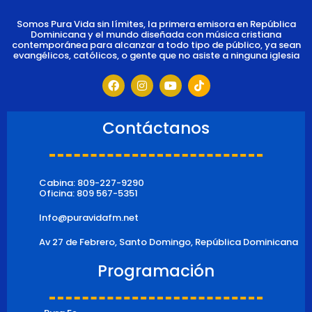
Somos Pura Vida sin límites, la primera emisora en República
Dominicana y el mundo diseñada con música cristiana
contemporánea para alcanzar a todo tipo de público, ya sean
evangélicos, católicos, o gente que no asiste a ninguna iglesia
F
I
Y
T
a
n
o
i
c
s
u
k
e
t
t
t
b
a
u
o
Contáctanos
o
g
b
k
o
r
e
k
a
m
Cabina: 809-227-9290
Oficina: 809 567-5351
Info@puravidafm.net
Av 27 de Febrero, Santo Domingo, República Dominicana
Programación