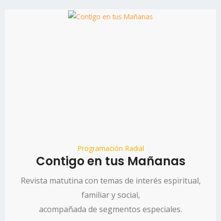
ñanas
 espiritual,
ciales.