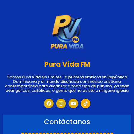
Pura Vida FM
Somos Pura Vida sin límites, la primera emisora en República
Dominicana y el mundo diseñada con música cristiana
contemporánea para alcanzar a todo tipo de público, ya sean
evangélicos, católicos, o gente que no asiste a ninguna iglesia
F
I
Y
T
a
n
o
i
c
s
u
k
e
t
t
t
b
a
u
o
Contáctanos
o
g
b
k
o
r
e