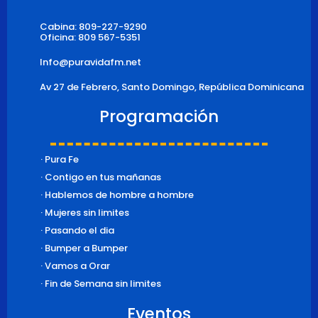
k
a
m
Cabina: 809-227-9290
Oficina: 809 567-5351
Info@puravidafm.net
Av 27 de Febrero, Santo Domingo, República Dominicana
Programación
· Pura Fe
· Contigo en tus mañanas
· Hablemos de hombre a hombre
· Mujeres sin limites
· Pasando el dia
· Bumper a Bumper
· Vamos a Orar
· Fin de Semana sin limites
Eventos