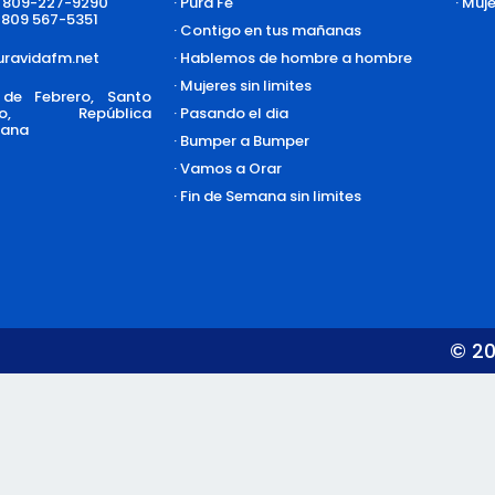
: 809-227-9290
· Pura Fe
· Muj
: 809 567-5351
· Contigo en tus mañanas
ravidafm.net
· Hablemos de hombre a hombre
· Mujeres sin limites
de Febrero, Santo
go, República
· Pasando el dia
cana
· Bumper a Bumper
· Vamos a Orar
· Fin de Semana sin limites
© 20