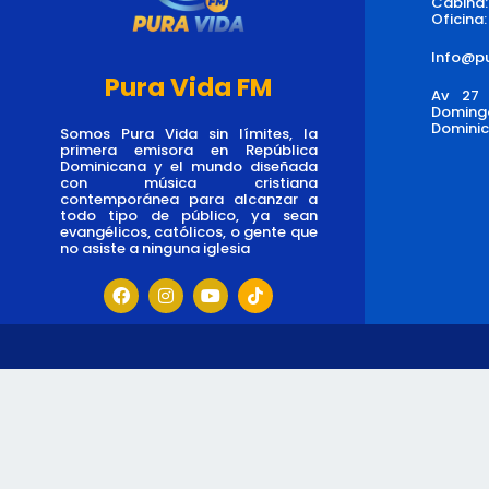
Cabina
Oficina
Info@pu
Pura Vida FM
Av 27 
Domin
Domini
Somos Pura Vida sin límites, la
primera emisora en República
Dominicana y el mundo diseñada
con música cristiana
contemporánea para alcanzar a
todo tipo de público, ya sean
evangélicos, católicos, o gente que
no asiste a ninguna iglesia
F
I
Y
T
a
n
o
i
c
s
u
k
e
t
t
t
b
a
u
o
o
g
b
k
o
r
e
k
a
m