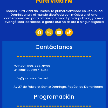
Pura Vida FM
Somos Pura Vida sin límites, la primera emisora en República
Dominicana y el mundo diseñada con música cristiana
contemporánea para alcanzar a todo tipo de público, ya sean
evangélicos, católicos, o gente que no asiste a ninguna iglesia
F
I
Y
T
a
n
o
i
c
s
u
k
e
t
t
t
b
a
u
o
Contáctanos
o
g
b
k
o
r
e
k
a
m
Cabina: 809-227-9290
Oficina: 809 567-5351
Info@puravidafm.net
Av 27 de Febrero, Santo Domingo, República Dominicana
Programación