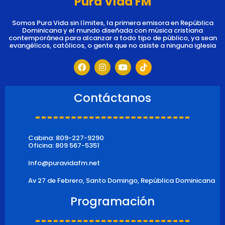
Pura Vida FM
Somos Pura Vida sin límites, la primera emisora en República
Dominicana y el mundo diseñada con música cristiana
contemporánea para alcanzar a todo tipo de público, ya sean
evangélicos, católicos, o gente que no asiste a ninguna iglesia
F
I
Y
T
a
n
o
i
c
s
u
k
e
t
t
t
b
a
u
o
Contáctanos
o
g
b
k
o
r
e
k
a
m
Cabina: 809-227-9290
Oficina: 809 567-5351
Info@puravidafm.net
Av 27 de Febrero, Santo Domingo, República Dominicana
Programación