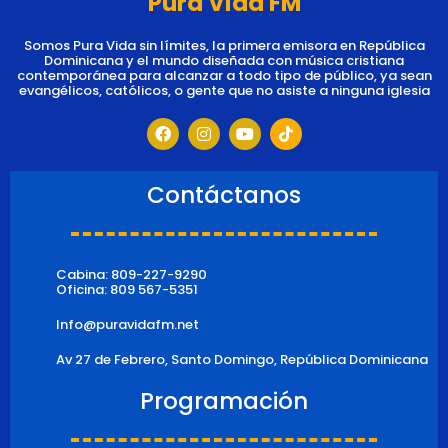
Pura Vida FM
Somos Pura Vida sin límites, la primera emisora en República
Dominicana y el mundo diseñada con música cristiana
contemporánea para alcanzar a todo tipo de público, ya sean
evangélicos, católicos, o gente que no asiste a ninguna iglesia
F
I
Y
T
a
n
o
i
c
s
u
k
e
t
t
t
b
a
u
o
Contáctanos
o
g
b
k
o
r
e
k
a
m
Cabina: 809-227-9290
Oficina: 809 567-5351
Info@puravidafm.net
Av 27 de Febrero, Santo Domingo, República Dominicana
Programación