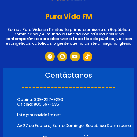
Pura Vida FM
Somos Pura Vida sin límites, la primera emisora en República
Dominicana y el mundo diseñada con música cristiana
contemporánea para alcanzar a todo tipo de público, ya sean
evangélicos, católicos, o gente que no asiste a ninguna iglesia
F
I
Y
T
a
n
o
i
c
s
u
k
e
t
t
t
b
a
u
o
Contáctanos
o
g
b
k
o
r
e
k
a
m
Cabina: 809-227-9290
Oficina: 809 567-5351
Info@puravidafm.net
Av 27 de Febrero, Santo Domingo, República Dominicana