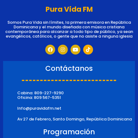
Pura Vida FM
Somos Pura Vida sin límites, la primera emisora en República
Dominicana y el mundo diseñada con música cristiana
contemporánea para alcanzar a todo tipo de público, ya sean
evangélicos, católicos, o gente que no asiste a ninguna iglesia
F
I
Y
T
a
n
o
i
c
s
u
k
e
t
t
t
b
a
u
o
Contáctanos
o
g
b
k
o
r
e
k
a
m
Cabina: 809-227-9290
Oficina: 809 567-5351
Info@puravidafm.net
Av 27 de Febrero, Santo Domingo, República Dominicana
Programación